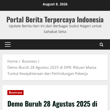
Skip
August 8, 2026
to
content
Portal Berita Terpercaya Indonesia
Update Berita Hari Ini dari Berbagai Sudut Negeri untuk
Sahabat Setia
Primary
Menu
Home
Business
Demo Buruh 28 Agustus 2025 di DPR: Ribuan Massa
Tuntut Kesejahteraan dan Perlindungan Pekerja
Business
Demo Buruh 28 Agustus 2025 di