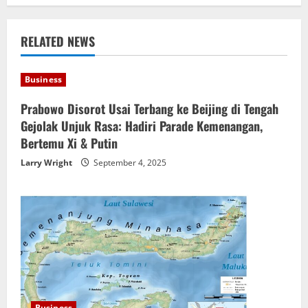
a
v
RELATED NEWS
i
Business
g
Prabowo Disorot Usai Terbang ke Beijing di Tengah
a
Gejolak Unjuk Rasa: Hadiri Parade Kemenangan,
Bertemu Xi & Putin
t
Larry Wright
September 4, 2025
i
o
n
Business