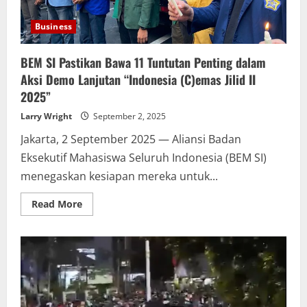
Dikti,
dan
Lainnya
Business
Disertai
Imbauan
Warga
BEM SI Pastikan Bawa 11 Tuntutan Penting dalam
Waspada
Macet
Aksi Demo Lanjutan “Indonesia (C)emas Jilid II
2025”
Larry Wright
September 2, 2025
Jakarta, 2 September 2025 — Aliansi Badan
Eksekutif Mahasiswa Seluruh Indonesia (BEM SI)
menegaskan kesiapan mereka untuk...
Read
Read More
more
about
BEM
SI
Pastikan
Bawa
11
Tuntutan
Penting
dalam