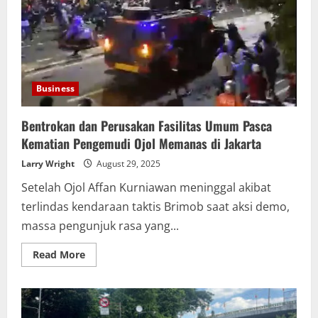
Aksi
Demo
Lanjutan
“Indonesia
(C)emas
Jilid
II
2025”
Business
Bentrokan dan Perusakan Fasilitas Umum Pasca
Kematian Pengemudi Ojol Memanas di Jakarta
Larry Wright
August 29, 2025
Setelah Ojol Affan Kurniawan meninggal akibat
terlindas kendaraan taktis Brimob saat aksi demo,
massa pengunjuk rasa yang...
Read
Read More
more
about
Bentrokan
dan
Perusakan
Fasilitas