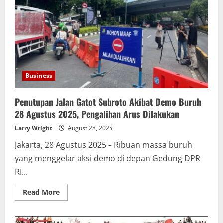
Umum
Pasca
Kematian
Pengemudi
Ojol
Memanas
di
Jakarta
Business
Penutupan Jalan Gatot Subroto Akibat Demo Buruh
28 Agustus 2025, Pengalihan Arus Dilakukan
Larry Wright
August 28, 2025
Jakarta, 28 Agustus 2025 – Ribuan massa buruh
yang menggelar aksi demo di depan Gedung DPR
RI...
Read
Read More
more
about
Penutupan
Jalan