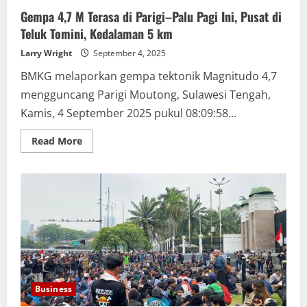
&
Gempa 4,7 M Terasa di Parigi–Palu Pagi Ini, Pusat di
Putin
Teluk Tomini, Kedalaman 5 km
Larry Wright
September 4, 2025
BMKG melaporkan gempa tektonik Magnitudo 4,7
mengguncang Parigi Moutong, Sulawesi Tengah,
Kamis, 4 September 2025 pukul 08:09:58...
Read
Read More
more
about
Gempa
4,7
M
Terasa
di
Parigi–
Palu
Pagi
Ini,
Pusat
di
Teluk
Tomini,
Business
Kedalaman
5