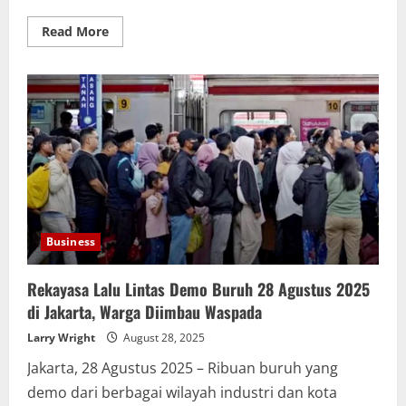
Read
Read More
more
about
Demo
Buruh
28
Agustus
2025
di
DPR:
Ribuan
Massa
Tuntut
Kesejahteraan
dan
Perlindungan
Pekerja
Business
Rekayasa Lalu Lintas Demo Buruh 28 Agustus 2025
di Jakarta, Warga Diimbau Waspada
Larry Wright
August 28, 2025
Jakarta, 28 Agustus 2025 – Ribuan buruh yang
demo dari berbagai wilayah industri dan kota