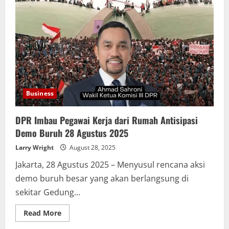
Gatot
Subroto
Akibat
Demo
Buruh
28
Agustus
2025,
Pengalihan
Arus
Dilakukan
Business
DPR Imbau Pegawai Kerja dari Rumah Antisipasi
Demo Buruh 28 Agustus 2025
Larry Wright
August 28, 2025
Jakarta, 28 Agustus 2025 – Menyusul rencana aksi
demo buruh besar yang akan berlangsung di
sekitar Gedung...
Read
Read More
more
about