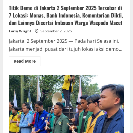
km
Titik Demo di Jakarta 2 September 2025 Tersebar di
7 Lokasi: Monas, Bank Indonesia, Kementerian Dikti,
dan Lainnya Disertai Imbauan Warga Waspada Macet
Larry Wright
September 2, 2025
Jakarta, 2 September 2025 — Pada hari Selasa ini,
Jakarta menjadi pusat dari tujuh lokasi aksi demo...
Read
Read More
more
about
Titik
Demo
di
Jakarta
2
September
2025
Tersebar
di
7
Lokasi:
Monas,
Bank
Indonesia,
Kementerian