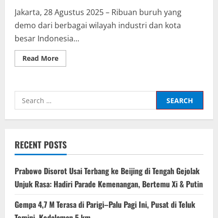
Jakarta, 28 Agustus 2025 – Ribuan buruh yang
demo dari berbagai wilayah industri dan kota
besar Indonesia...
Read
Read More
more
about
Demo
Buruh
28
Search
Agustus
2025
for:
di
DPR:
10.000
Buruh
dan
RECENT POSTS
Enam
Tuntutan
Utama
yang
Prabowo Disorot Usai Terbang ke Beijing di Tengah Gejolak
Disuarakan
Unjuk Rasa: Hadiri Parade Kemenangan, Bertemu Xi & Putin
Gempa 4,7 M Terasa di Parigi–Palu Pagi Ini, Pusat di Teluk
Tomini, Kedalaman 5 km