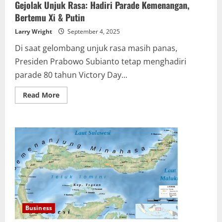
Gejolak Unjuk Rasa: Hadiri Parade Kemenangan,
Bertemu Xi & Putin
Larry Wright
September 4, 2025
Di saat gelombang unjuk rasa masih panas,
Presiden Prabowo Subianto tetap menghadiri
parade 80 tahun Victory Day...
Read
Read More
more
about
Prabowo
Disorot
Usai
Terbang
ke
Beijing
di
Tengah
Gejolak
Unjuk
Rasa:
Hadiri
Parade
Kemenangan,
Business
Bertemu
Xi