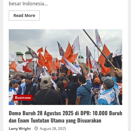
besar Indonesia...
Read
Read More
more
about
Rekayasa
Lalu
Lintas
Demo
Buruh
28
Agustus
2025
di
Jakarta,
Warga
Diimbau
Waspada
Business
Demo Buruh 28 Agustus 2025 di DPR: 10.000 Buruh
dan Enam Tuntutan Utama yang Disuarakan
Larry Wright
August 28, 2025